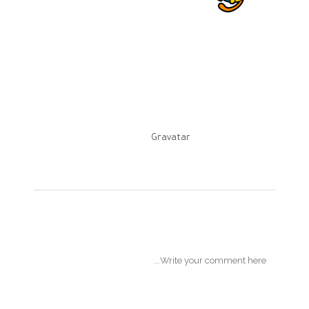
Hi, this is a comment.
To get started with
moderating, editing, and
deleting comments, please visit
the Comments screen in the
dashboard.
Commenter avatars come
.
from
Gravatar
Post A Comment