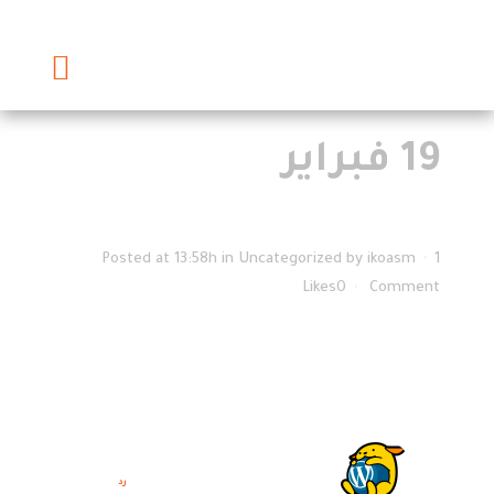
19 فبراير
HELLO
WORLD!
Posted at 13:58h
in
Uncategorized
by
ikoasm
1
Likes
0
Comment
Welcome to WordPress. This is your first post. Edit or
delete it, then start writing!
A WordPress Commenter
Posted at 13:58h, 19 فبراير
رد