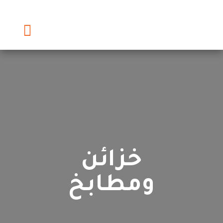
خزائن
ومطابخ